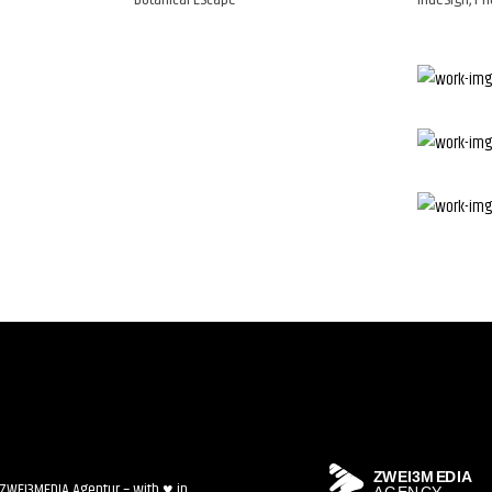
ZWEI3MEDIA Agentur – with ♥ in