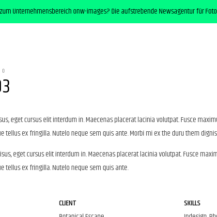
 zum Unternehmensbereich onw-images? Die aufstrebende Newsagentur für Foto
IO
03
us, eget cursus elit interdum in. Maecenas placerat lacinia volutpat. Fusce maxim
 tellus ex fringilla. Nutelo neque sem quis ante. Morbi mi ex the duru them dignis
sus, eget cursus elit interdum in. Maecenas placerat lacinia volutpat. Fusce maxi
 tellus ex fringilla. Nutelo neque sem quis ante.
CLIENT
SKILLS
Botanical Escape
Indesign, P