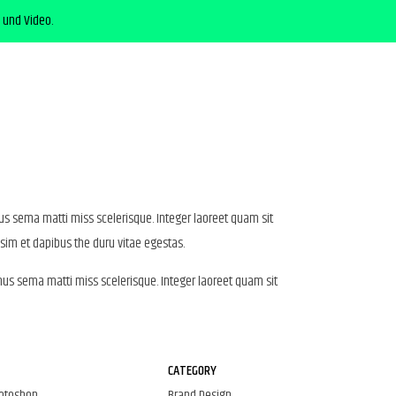
 und Video.
us sema matti miss scelerisque. Integer laoreet quam sit
sim et dapibus the duru vitae egestas.
mus sema matti miss scelerisque. Integer laoreet quam sit
CATEGORY
hotoshop
Brand Design