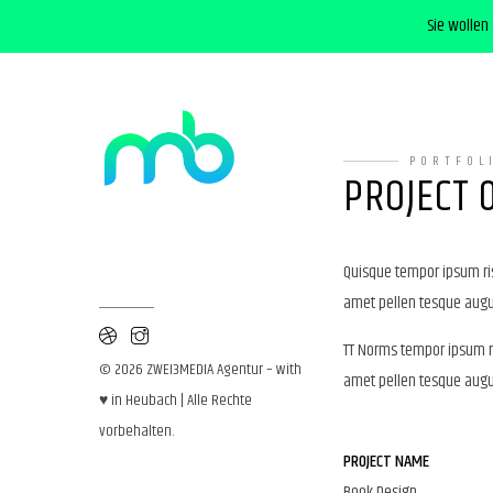
Sie wollen
PORTFOL
PROJECT 
Quisque tempor ipsum ris
amet pellen tesque augue
TT Norms tempor ipsum ri
© 2026 ZWEI3MEDIA Agentur – with
amet pellen tesque augue
♥ in Heubach | Alle Rechte
vorbehalten.
PROJECT NAME
Book Design