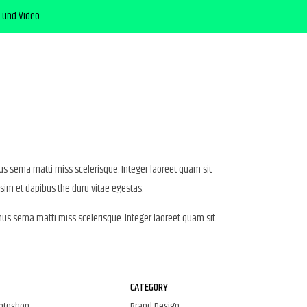
 und Video.
us sema matti miss scelerisque. Integer laoreet quam sit
sim et dapibus the duru vitae egestas.
mus sema matti miss scelerisque. Integer laoreet quam sit
CATEGORY
hotoshop
Brand Design