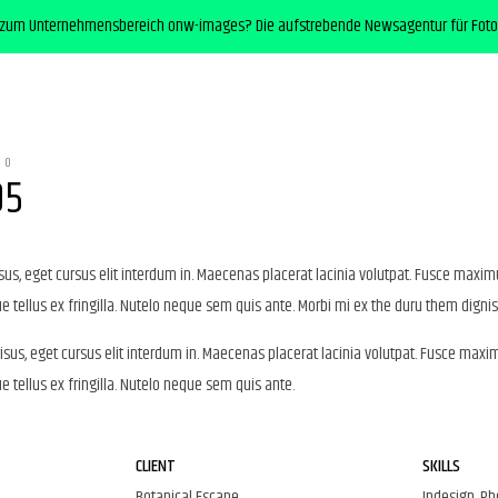
 zum Unternehmensbereich onw-images? Die aufstrebende Newsagentur für Foto
IO
05
us, eget cursus elit interdum in. Maecenas placerat lacinia volutpat. Fusce maxim
 tellus ex fringilla. Nutelo neque sem quis ante. Morbi mi ex the duru them dignis
sus, eget cursus elit interdum in. Maecenas placerat lacinia volutpat. Fusce maxi
 tellus ex fringilla. Nutelo neque sem quis ante.
CLIENT
SKILLS
Botanical Escape
Indesign, P