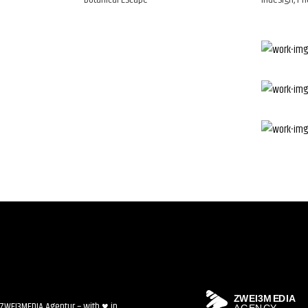
ZWEI3MEDIA Agentur – with ♥ in