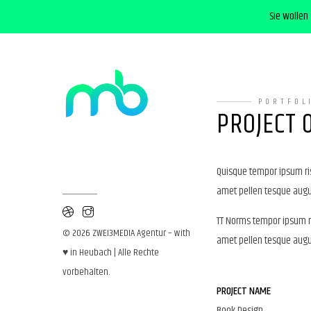
Sie wollen
PORTFOL
PROJECT 
Quisque tempor ipsum ris
amet pellen tesque augue
TT Norms tempor ipsum ri
© 2026 ZWEI3MEDIA Agentur – with
amet pellen tesque augue
♥ in Heubach | Alle Rechte
vorbehalten.
PROJECT NAME
Book Design