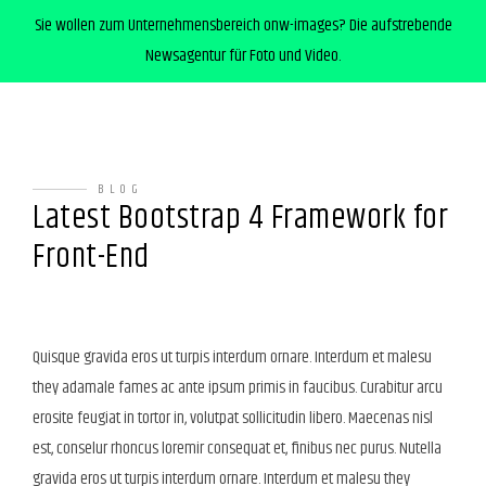
Sie wollen zum Unternehmensbereich onw-images? Die aufstrebende
Newsagentur für Foto und Video.
BLOG
Latest Bootstrap 4 Framework for
Front-End
Quisque gravida eros ut turpis interdum ornare. Interdum et malesu
they adamale fames ac ante ipsum primis in faucibus. Curabitur arcu
erosite feugiat in tortor in, volutpat sollicitudin libero. Maecenas nisl
est, conselur rhoncus loremir consequat et, finibus nec purus. Nutella
gravida eros ut turpis interdum ornare. Interdum et malesu they