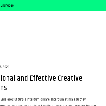
 und Video.
8, 2021
ional and Effective Creative
gns
vida eros ut turpis interdum ornare. Interdum et malesu they