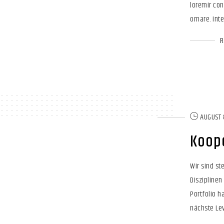
loremir con
ornare. Inte
AUGUST 
Koop
Wir sind st
Disziplinen
Portfolio 
nächste Lev