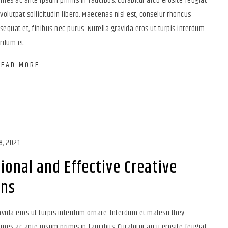
es ac ante ipsum primis in faucibus. Curabitur arcu erosite feugiat
, volutpat sollicitudin libero. Maecenas nisl est, conselur rhoncus
sequat et, finibus nec purus. Nutella gravida eros ut turpis interdum
rdum et...
READ MORE
8, 2021
ional and Effective Creative
gns
vida eros ut turpis interdum ornare. Interdum et malesu they
es ac ante ipsum primis in faucibus. Curabitur arcu erosite feugiat