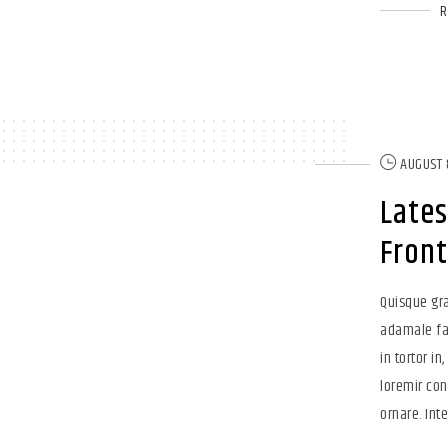
AUGUST 
Lates
Fron
Quisque gra
adamale fam
in tortor in
loremir con
ornare. Inte