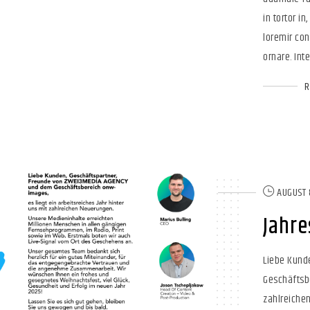
in tortor in
loremir con
ornare. Inte
AUGUST 
Jahre
Liebe Kund
Geschäftsbe
zahlreiche