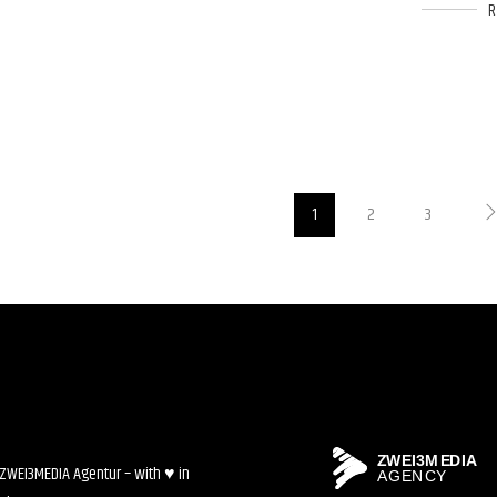
1
2
3
ZWEI3MEDIA Agentur – with ♥ in