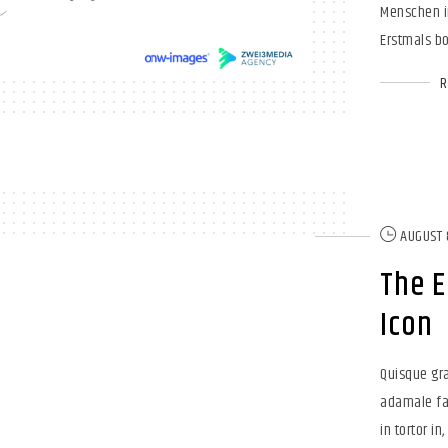
Menschen i
Erstmals bo
AUGUST 
The 
Icon
Quisque gra
adamale fam
in tortor in