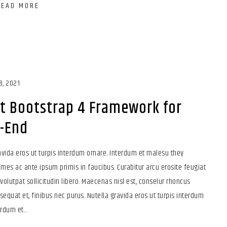
READ MORE
8, 2021
t Bootstrap 4 Framework for
t-End
vida eros ut turpis interdum ornare. Interdum et malesu they
es ac ante ipsum primis in faucibus. Curabitur arcu erosite feugiat
, volutpat sollicitudin libero. Maecenas nisl est, conselur rhoncus
sequat et, finibus nec purus. Nutella gravida eros ut turpis interdum
rdum et...