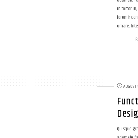
adamale fam
in tortor in
loremir con
ornare. Inte
AUGUST 
Funct
Desi
Quisque gra
adamale fam