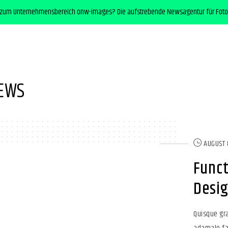
 zum Unternehmensbereich onw-images? Die aufstrebende Newsagentur für Foto
EWS
AUGUST 
Funct
Desi
Quisque gra