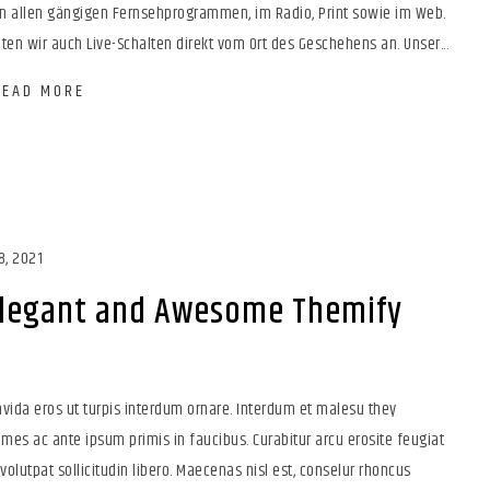
n allen gängigen Fernsehprogrammen, im Radio, Print sowie im Web.
ten wir auch Live-Schalten direkt vom Ort des Geschehens an. Unser...
READ MORE
8, 2021
Elegant and Awesome Themify
vida eros ut turpis interdum ornare. Interdum et malesu they
es ac ante ipsum primis in faucibus. Curabitur arcu erosite feugiat
, volutpat sollicitudin libero. Maecenas nisl est, conselur rhoncus