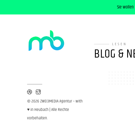
Sie wollen
LESEN
BLOG & N
© 2026 ZWEI3MEDIA Agentur – with
♥ in Heubach | Alle Rechte
vorbehalten.